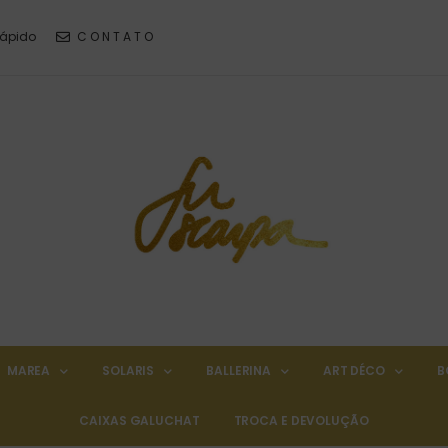
Rápido
C O N T A T O
MAREA
SOLARIS
BALLERINA
ART DÉCO
B
CAIXAS GALUCHAT
TROCA E DEVOLUÇÃO