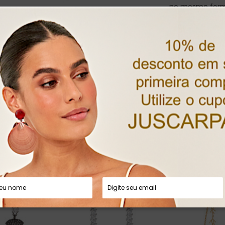
no mesmo form
Fechamento por 
Todo metal foi 
Medidas
Largura
Altura
Peso
• Prazo para p
• Código do pr
• Quantidade mí