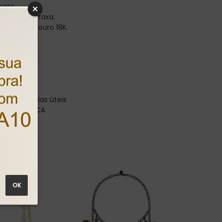
ato.
pino e tarraxa.
banhado a ouro 18K.
ostagem:
3 dias úteis
oduto: 9622CA
nima: 1