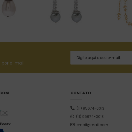
 por e-mail
 COM
CONTATO
(11) 95674-0013
(11) 95674-0013
email@mail.com