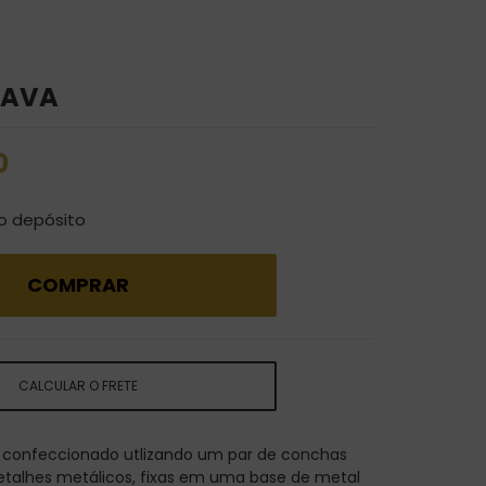
JAVA
0
o depósito
COMPRAR
CALCULAR O FRETE
é confeccionado utlizando um par de conchas
etalhes metálicos, fixas em uma base de metal