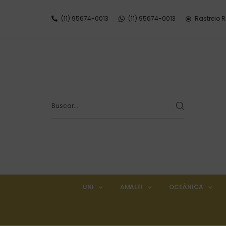
(11) 95674-0013
(11) 95674-0013
Rastreio 
UNI
AMALFI
OCEÂNICA