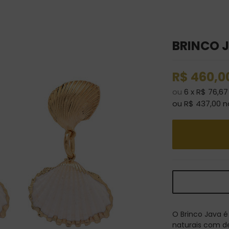
BRINCO 
R$
460,0
ou
6
x
R$
76,67
ou R$
437,00
n
O Brinco Java 
naturais com d