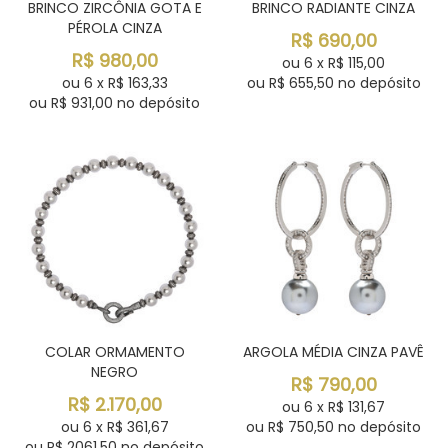
BRINCO ZIRCÔNIA GOTA E
BRINCO RADIANTE CINZA
PÉROLA CINZA
R$
690,00
R$
980,00
ou
6
x
R$
115,00
ou
6
x
R$
163,33
ou R$
655,50
no depósito
ou R$
931,00
no depósito
COLAR ORMAMENTO
ARGOLA MÉDIA CINZA PAVÊ
NEGRO
R$
790,00
R$
2.170,00
ou
6
x
R$
131,67
ou
6
x
R$
361,67
ou R$
750,50
no depósito
ou R$
2061,50
no depósito