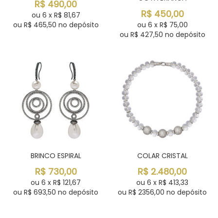
R$
490,00
R$
450,00
ou
6
x
R$
81,67
ou R$
465,50
no depósito
ou
6
x
R$
75,00
ou R$
427,50
no depósito
BRINCO ESPIRAL
COLAR CRISTAL
R$
730,00
R$
2.480,00
ou
6
x
R$
121,67
ou
6
x
R$
413,33
ou R$
693,50
no depósito
ou R$
2356,00
no depósito