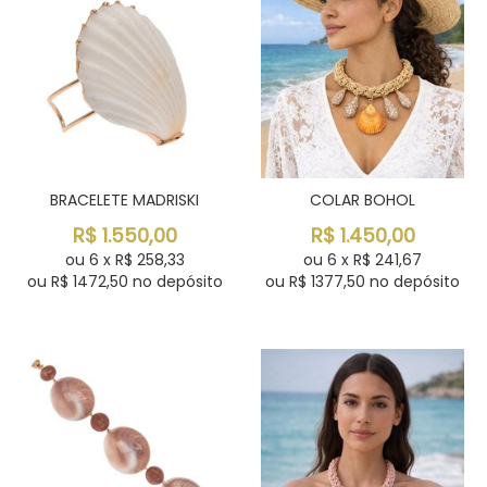
BRACELETE MADRISKI
COLAR BOHOL
R$
1.550,00
R$
1.450,00
ou
6
x
R$
258,33
ou
6
x
R$
241,67
ou R$
1472,50
no depósito
ou R$
1377,50
no depósito