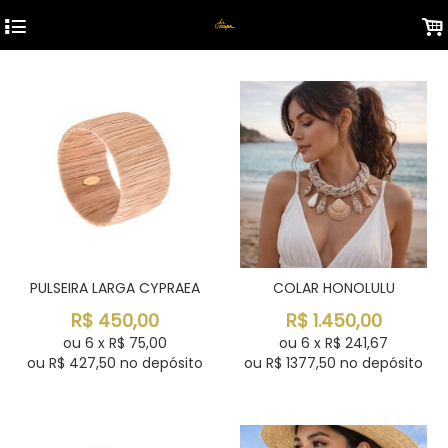
4
.
PULSEIRA LARGA CYPRAEA
COLAR HONOLULU
R$
450,00
R$
1.450,00
ou
6
x
R$
75,00
ou
6
x
R$
241,67
ou R$
427,50
no depósito
ou R$
1377,50
no depósito