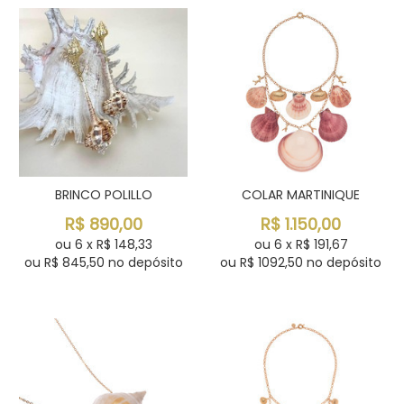
BRINCO POLILLO
COLAR MARTINIQUE
R$
890,00
R$
1.150,00
ou
6
x
R$
148,33
ou
6
x
R$
191,67
ou R$
845,50
no depósito
ou R$
1092,50
no depósito