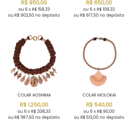
R$
950,00
R$
650,00
ou
6
x
R$
158,33
ou
6
x
R$
108,33
ou R$
902,50
no depósito
ou R$
617,50
no depósito
COLAR AOSHIMA
COLAR MOLOKAI
R$
1.250,00
R$
540,00
ou
6
x
R$
208,33
ou
6
x
R$
90,00
ou R$
1187,50
no depósito
ou R$
513,00
no depósito