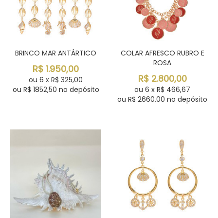
BRINCO MAR ANTÁRTICO
COLAR AFRESCO RUBRO E
ROSA
R$
1.950,00
R$
2.800,00
ou
6
x
R$
325,00
ou R$
1852,50
no depósito
ou
6
x
R$
466,67
ou R$
2660,00
no depósito