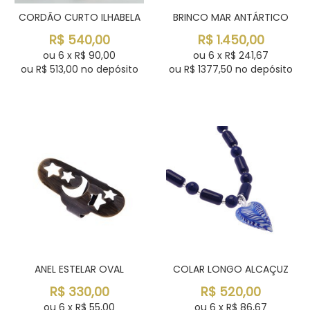
CORDÃO CURTO ILHABELA
BRINCO MAR ANTÁRTICO
R$
540,00
R$
1.450,00
ou
6
x
R$
90,00
ou
6
x
R$
241,67
ou R$
513,00
no depósito
ou R$
1377,50
no depósito
ANEL ESTELAR OVAL
COLAR LONGO ALCAÇUZ
R$
330,00
R$
520,00
ou
6
x
R$
55,00
ou
6
x
R$
86,67