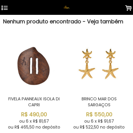
4
.
Nenhum produto encontrado - Veja também
FIVELA PANNEAUX ISOLA DI
BRINCO MAR DOS
CAPRI
SARGAÇOS
R$
490,00
R$
550,00
ou
6
x
R$
81,67
ou
6
x
R$
91,67
ou R$
465,50
no depósito
ou R$
522,50
no depósito