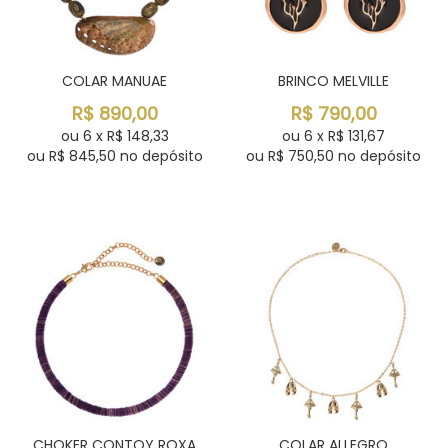
COLAR MANUAE
BRINCO MELVILLE
R$
890,00
R$
790,00
ou
6
x
R$
148,33
ou
6
x
R$
131,67
ou R$
845,50
no depósito
ou R$
750,50
no depósito
CHOKER CONTOY ROXA
COLAR ALLEGRO