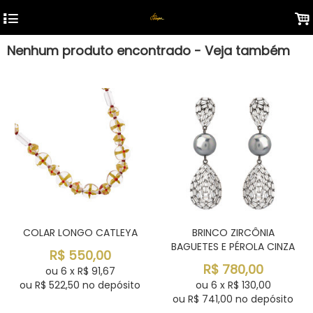
4
.
Nenhum produto encontrado - Veja também
COLAR LONGO CATLEYA
BRINCO ZIRCÔNIA
BAGUETES E PÉROLA CINZA
R$
550,00
R$
780,00
ou
6
x
R$
91,67
ou R$
522,50
no depósito
ou
6
x
R$
130,00
ou R$
741,00
no depósito