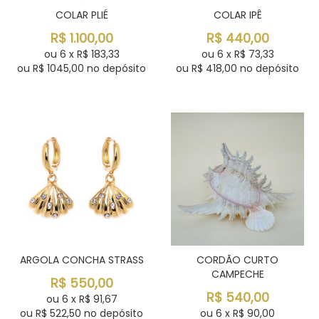
COLAR PLIÉ
COLAR IPÊ
R$
1.100,00
R$
440,00
ou
6
x
R$
183,33
ou
6
x
R$
73,33
ou R$
1045,00
no depósito
ou R$
418,00
no depósito
ARGOLA CONCHA STRASS
CORDÃO CURTO
CAMPECHE
R$
550,00
R$
540,00
ou
6
x
R$
91,67
ou R$
522,50
no depósito
ou
6
x
R$
90,00