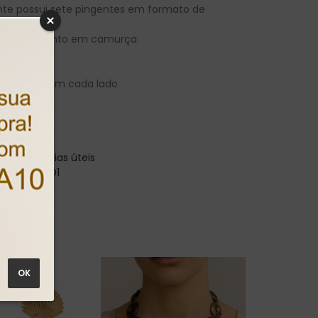
nte possui sete pingentes em formato de
urano.
om fechamento em camurça.
 45cm
amurça: 22cm cada lado
ostagem:
3 dias úteis
duto: 982ED1
nima: 1