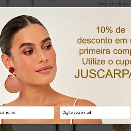
Na parte da fre
pimentas,
em m
Aro flexível c
Medidas: Colar
Extensor em c
Peso: 193g
• Prazo para p
• Código do pro
• Quantidade mí