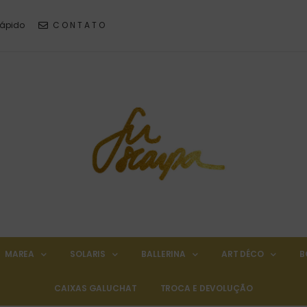
Rápido
C O N T A T O
MAREA
SOLARIS
BALLERINA
ART DÉCO
B
CAIXAS GALUCHAT
TROCA E DEVOLUÇÃO