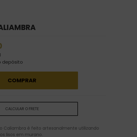
ALIAMBRA
0
3
o depósito
COMPRAR
CALCULAR O FRETE
o Caliambra é feito artesanalmente utilizando
os lisos em murano
.