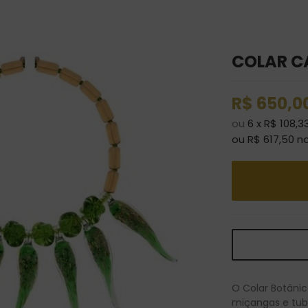
COLAR C
R$
650,0
ou
6
x
R$
108,3
ou R$
617,50
n
O Colar Botânic
miçangas e tub