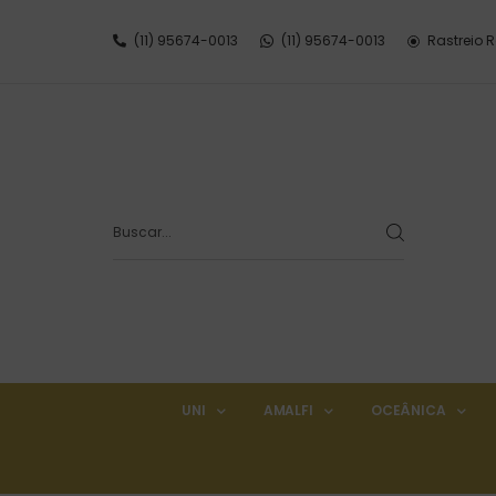
(11) 95674-0013
(11) 95674-0013
Rastreio 
UNI
AMALFI
OCEÂNICA